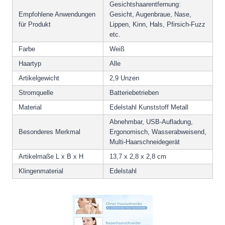
Gesichtshaarentfernung:
Empfohlene Anwendungen
Gesicht, Augenbraue, Nase,
für Produkt
Lippen, Kinn, Hals, Pfirsich-Fuzz
etc.
Farbe
Weiß
Haartyp
Alle
Artikelgewicht
2,9 Unzen
Stromquelle
Batteriebetrieben
Material
Edelstahl Kunststoff Metall
Abnehmbar, USB-Aufladung,
Besonderes Merkmal
Ergonomisch, Wasserabweisend,
Multi-Haarschneidegerät
Artikelmaße L x B x H
13,7 x 2,8 x 2,8 cm
Klingenmaterial
Edelstahl