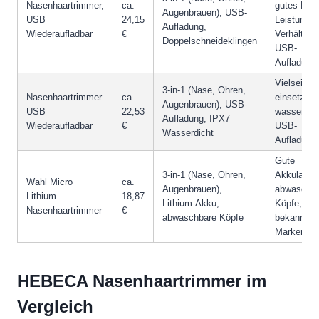
Nasenhaartrimmer,
ca.
gutes Prei
Augenbrauen), USB-
USB
24,15
Leistungs-
Aufladung,
Wiederaufladbar
€
Verhältnis,
Doppelschneideklingen
USB-
Aufladung
Vielseitig
3-in-1 (Nase, Ohren,
Nasenhaartrimmer
ca.
einsetzbar
Augenbrauen), USB-
USB
22,53
wasserdich
Aufladung, IPX7
Wiederaufladbar
€
USB-
Wasserdicht
Aufladung
Gute
3-in-1 (Nase, Ohren,
Akkulaufze
Wahl Micro
ca.
Augenbrauen),
abwaschb
Lithium
18,87
Lithium-Akku,
Köpfe,
Nasenhaartrimmer
€
abwaschbare Köpfe
bekanntes
Markenpro
HEBECA Nasenhaartrimmer im
Vergleich