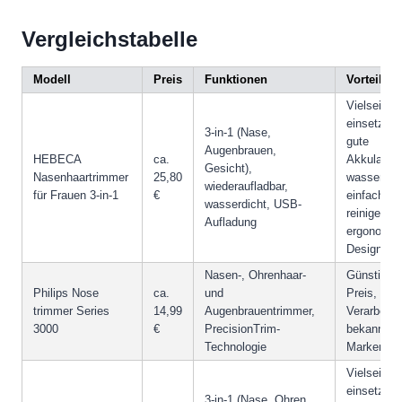
Vergleichstabelle
Modell
Preis
Funktionen
Vorteile
Vielseitig
einsetzbar
3-in-1 (Nase,
gute
Augenbrauen,
HEBECA
ca.
Akkulaufze
Gesicht),
Nasenhaartrimmer
25,80
wasserdich
wiederaufladbar,
für Frauen 3-in-1
€
einfach zu
wasserdicht, USB-
reinigen,
Aufladung
ergonomis
Design
Nasen-, Ohrenhaar-
Günstiger
Philips Nose
ca.
und
Preis, gut
trimmer Series
14,99
Augenbrauentrimmer,
Verarbeitu
3000
€
PrecisionTrim-
bekanntes
Technologie
Markenpro
Vielseitig
einsetzbar
3-in-1 (Nase, Ohren,