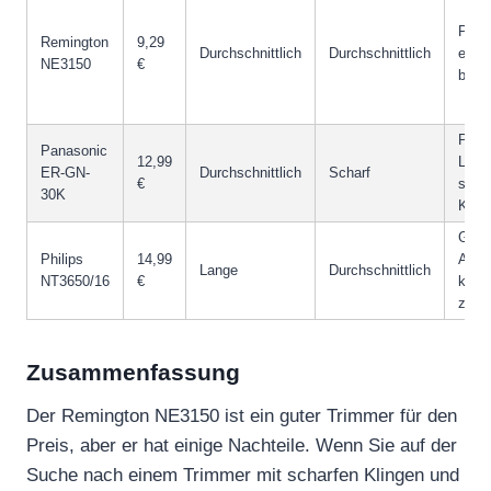
Preis
Remington
9,29
Durchschnittlich
Durchschnittlich
einfa
NE3150
€
bedi
Präz
Panasonic
12,99
Leist
ER-GN-
Durchschnittlich
Scharf
€
scha
30K
Klin
Gute
Philips
14,99
Akkul
Lange
Durchschnittlich
NT3650/16
€
komf
zu b
Zusammenfassung
Der Remington NE3150 ist ein guter Trimmer für den
Preis, aber er hat einige Nachteile. Wenn Sie auf der
Suche nach einem Trimmer mit scharfen Klingen und