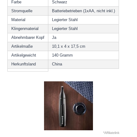
Farbe
Schwarz
Stromquelle
Batteriebetrieben (1xAA, nicht inkl.)
Material
Legierter Stahl
Klingenmaterial
Legierter Stahl
Abnehmbarer Kopf
Ja
Artikelmaße
10,1 x 4 x 17,5 cm
Artikelgewicht
140 Gramm
Herkunftsland
China
*Affiliatelink