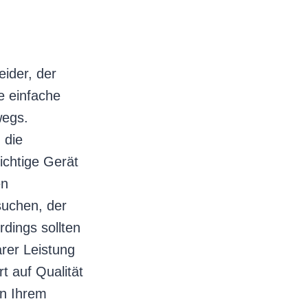
ider, der
e einfache
wegs.
 die
ichtige Gerät
en
uchen, der
rdings sollten
arer Leistung
t auf Qualität
on Ihrem