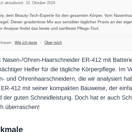
tzt aktualisiert: 10. Oktober 2024
rhiy, dein Beauty-Tech-Experte für den gesamten Körper. Vom Nasenhaa
gel: Dieser gnadenlose Mix aus sensibler täglicher Praxis an der eig
r-Analyse findet das beste und sanfteste Pflege-Tool.
trauen:
Wie ich teste
•
Über mich
 Nasen-/Ohren-Haarschneider ER-412 mit Batterieb
mächtiger Helfer für die tägliche Körperpflege. Im V
- und Ohrenhaarschneidern, die wir analysiert ha
 ER-412 mit seiner kompakten Bauweise, der einf
 der guten Schneidleistung. Doch hat er auch S
ch überraschen!
kmale