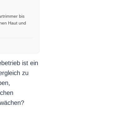
rtrimmer bis
enen Haut und
etrieb ist ein
ergleich zu
ben,
achen
chwächen?