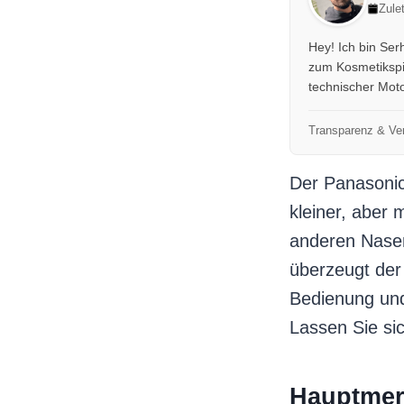
Zule
Hey! Ich bin Se
zum Kosmetikspie
technischer Moto
Transparenz & Ver
Der Panasonic
kleiner, aber 
anderen Nasen
überzeugt der
Bedienung und
Lassen Sie si
Hauptmer