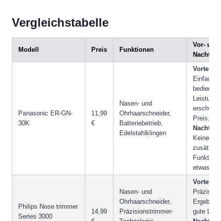
Vergleichstabelle
Vor- und
Modell
Preis
Funktionen
Nachteile
Vorteile:
Einfach z
bedienen,
Leistung,
Nasen- und
erschwing
Panasonic ER-GN-
11,99
Ohrhaarschneider,
Preis.
30K
€
Batteriebetrieb,
Nachteile
Edelstahlklingen
Keine
zusätzlic
Funktione
etwas lau
Vorteile:
Nasen- und
Präzisere
Ohrhaarschneider,
Ergebniss
Philips Nose trimmer
14,99
Präzisionstrimmer-
gute Leis
Series 3000