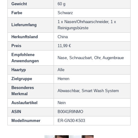
Gewicht
60 g
Farbe
Schwarz
1 x Nasen/Ohrhaarschneider, 1 x
Lieferumfang
Reinigungsbürste
Herkunftsland
China
Preis
11,99 €
Empfohlene
Nase, Schnauzbart, Ohr, Augenbraue
Anwendungen
Haartyp
Alle
Zielgruppe
Herren
Besonderes
Abwaschbar, Smart Wash System
Merkmal
Auslaufartikel
Nein
ASIN
B0041R9NMO
Modellnummer
ER-GN30-K503