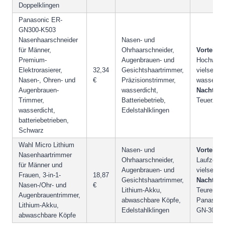
Doppelklingen
Panasonic ER-
GN300-K503
Nasenhaarschneider
Nasen- und
für Männer,
Ohrhaarschneider,
Vorteile:
Premium-
Augenbrauen- und
Hochwerti
Elektrorasierer,
32,34
Gesichtshaartrimmer,
vielseitig,
Nasen-, Ohren- und
€
Präzisionstrimmer,
wasserdic
Augenbrauen-
wasserdicht,
Nachteile
Trimmer,
Batteriebetrieb,
Teuer.
wasserdicht,
Edelstahlklingen
batteriebetrieben,
Schwarz
Wahl Micro Lithium
Nasen- und
Vorteile:
Nasenhaartrimmer
Ohrhaarschneider,
Laufzeit,
für Männer und
Augenbrauen- und
vielseitig.
Frauen, 3-in-1-
18,87
Gesichtshaartrimmer,
Nachteile
Nasen-/Ohr- und
€
Lithium-Akku,
Teurer als
Augenbrauentrimmer,
abwaschbare Köpfe,
Panasoni
Lithium-Akku,
Edelstahlklingen
GN-30K.
abwaschbare Köpfe