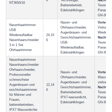
€
Technologie,
Nachteile
NT3650/16
Batteriebetrieb,
Teurer als
Edelstahlklingen
Panasoni
GN-30K.
Nasen- und
Vorteile:
Nasenhaartrimmer
Ohrhaarschneider,
Vielseiti
USB
Augenbrauen- und
Wiederauf
Wiederaufladbar
24,15
Gesichtshaartrimmer,
Nachteile
Nasenhaarschneider
€
USB-
Teurer als
3 in 1 Set
Wiederaufladbar,
Panasoni
Ohrhaartrimmer
Edelstahlklingen
GN-30K.
Nasenhaartrimmer
Nasenhaarschneider
Ohrhaarschneider,
Nasen- und
Vorteile:
Professioneller
Ohrhaarschneider,
Wasserdic
schmerzfreier
Augenbrauen- und
vielseitig.
Augenbrauen und
12,14
Gesichtshaartrimmer,
Nachteile
esichtshaartrimmer
€
Batteriebetrieb,
Teurer als
für Männer und
IPX7-wasserdicht,
Panasoni
Frauen,
Edelstahlklingen
GN-30K.
batteriebetrieben,
IPX7 Wasserdichte