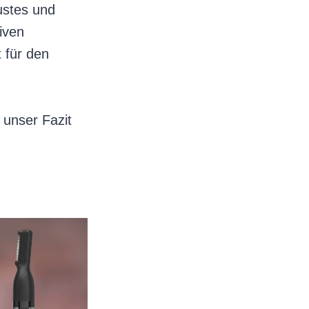
ustes und
tiven
 für den
 unser Fazit