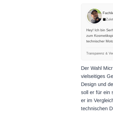
Fachl
Zule
Hey! Ich bin Se
zum Kosmetikspie
technischer Moto
Transparenz & Ver
Der Wahl Micr
vielseitiges G
Design und de
soll er für e
er im Verglei
technischen D