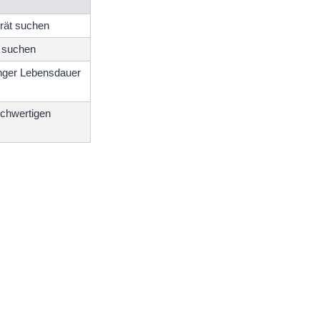
erät suchen
t suchen
anger Lebensdauer
ochwertigen