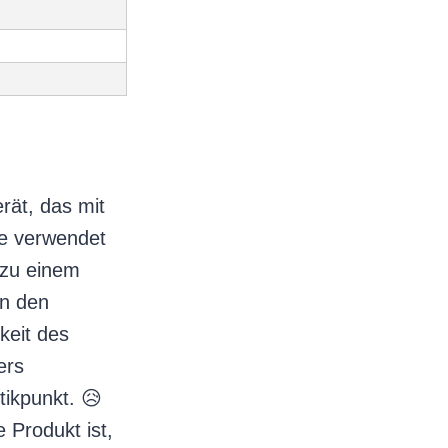
rät, das mit
he verwendet
 zu einem
in den
keit des
ers
tikpunkt. 😥
 Produkt ist,