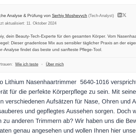
iche Analyse & Prüfung von
Serhiy Moshevych
(Tech-Analyst)
tzt aktualisiert: 11. Oktober 2024
rhiy, dein Beauty-Tech-Experte für den gesamten Körper. Vom Nasenhaa
gel: Dieser gnadenlose Mix aus sensibler täglicher Praxis an der eig
r-Analyse findet das beste und sanfteste Pflege-Tool.
trauen:
Wie ich teste
•
Über mich
o Lithium Nasenhaartrimmer 5640-1016 verspricht
erät für die perfekte Körperpflege zu sein. Mit se
n verschiedenen Aufsätzen für Nase, Ohren und 
in sauberes und gepflegtes Aussehen sorgen. Doch w
ch zu anderen Trimmern ab? Wir haben uns die Be
aten genau angesehen und wollen Ihnen hier unser