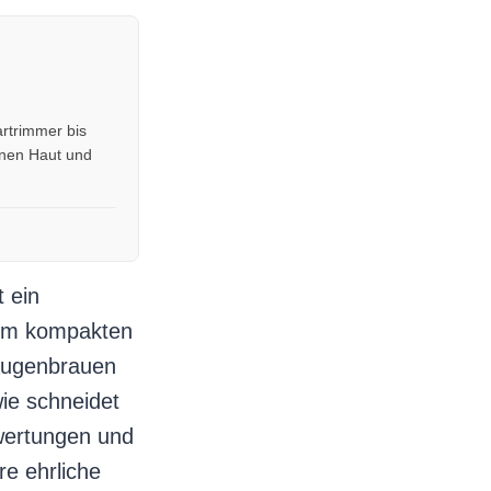
rtrimmer bis
enen Haut und
 ein
inem kompakten
Augenbrauen
ie schneidet
wertungen und
e ehrliche